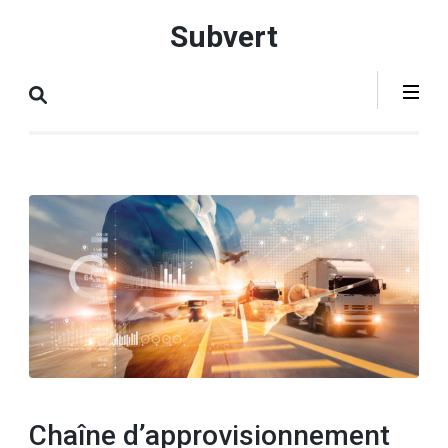
Aller
Subvert
au
contenu
(Pressez
Entrée)
Chaîne d’approvisionnement