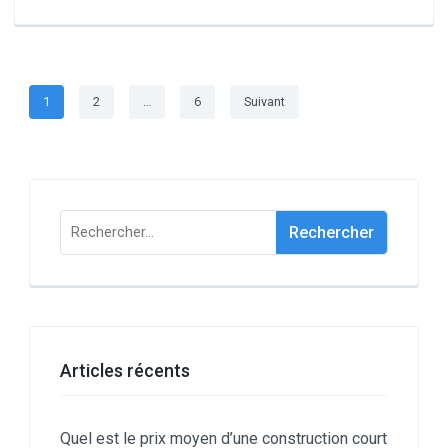
Pagination
Page
Page
Page
1
2
…
6
Suivant
des
publications
Rechercher :
Articles récents
Quel est le prix moyen d’une construction court