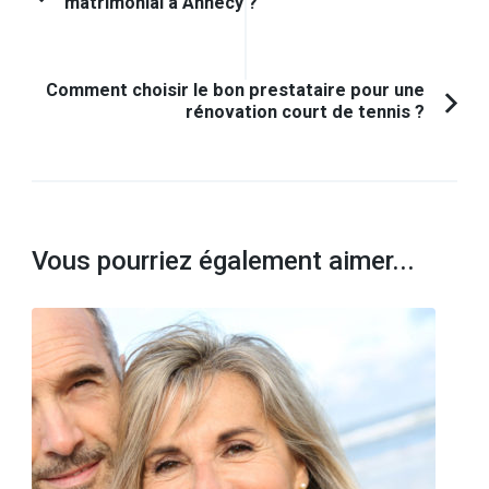
matrimonial à Annecy ?
Article
d'article
précédent :
Comment choisir le bon prestataire pour une
rénovation court de tennis ?
Vous pourriez également aimer...