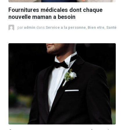
Fournitures médicales dont chaque
nouvelle maman a besoin
par
admin
dans
Service a la personne
,
Bien etre
,
Santé