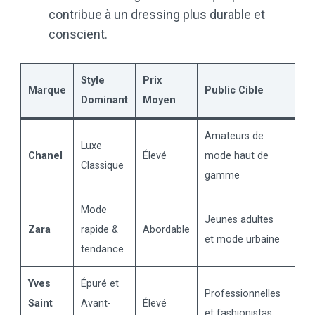
contribue à un dressing plus durable et
conscient.
Style
Prix
Marque
Public Cible
Ato
Dominant
Moyen
Amateurs de
Fini
Luxe
Chanel
Élevé
mode haut de
arti
Classique
gamme
inte
Mode
Coll
Jeunes adultes
Zara
rapide &
Abordable
ren
et mode urbaine
tendance
fré
Yves
Épuré et
Des
Professionnelles
Saint
Avant-
Élevé
mini
et fashionistas