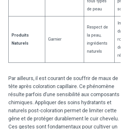
tous types
prote
de peau
solair
Intégr
Respect de
dans 
Produits
la peau,
Garnier
routin
Naturels
ingrédients
douce
naturels
réguli
Par ailleurs, il est courant de souffrir de maux de
tête après coloration capillaire. Ce phénomène
résulte parfois d’une sensibilité aux composants
chimiques. Appliquer des soins hydratants et
naturels post-coloration permet de limiter cette
gêne et de protéger durablement le cuir chevelu.
Ces gestes sont fondamentaux pour cultiver un