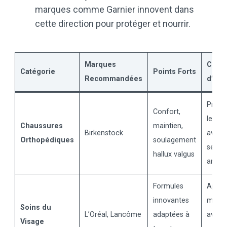
marques comme Garnier innovent dans
cette direction pour protéger et nourrir.
Marques
Conse
Catégorie
Points Forts
Recommandées
d’Util
Privilé
Confort,
les m
Chaussures
maintien,
Birkenstock
avec
Orthopédiques
soulagement
semel
hallux valgus
anato
Formules
Appli
innovantes
matin 
Soins du
L’Oréal, Lancôme
adaptées à
avec 
Visage