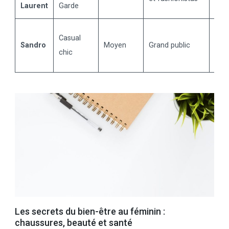
Laurent
Garde
élég
Mod
Casual
Sandro
Moyen
Grand public
acce
chic
raff
Les secrets du bien-être au féminin :
chaussures, beauté et santé