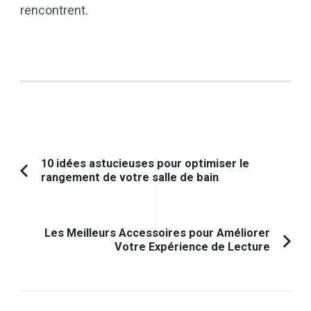
rencontrent.
Navigation
10 idées astucieuses pour optimiser le
rangement de votre salle de bain
Article
d'article
précédent :
Les Meilleurs Accessoires pour Améliorer
Votre Expérience de Lecture