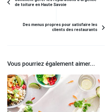
Navigation
de toiture en Haute Savoie
Article
d'article
précédent :
Des menus propres pour satisfaire les
clients des restaurants
Vous pourriez également aimer...